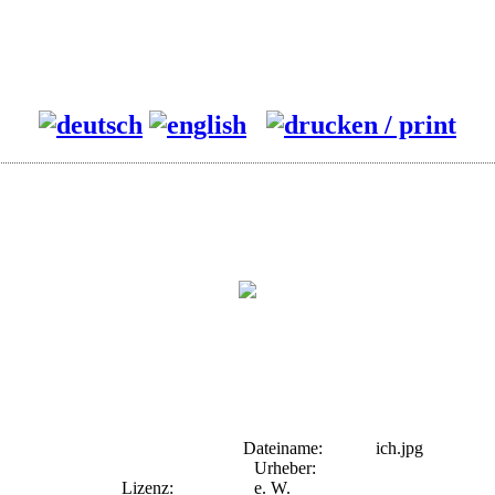
Dateiname:
ich.jpg
Urheber:
Lizenz:
e. W.