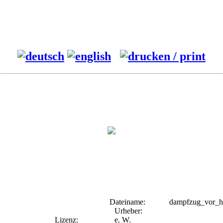
Dateiname:
dampfzug_vor_he
Urheber:
Lizenz:
e. W.