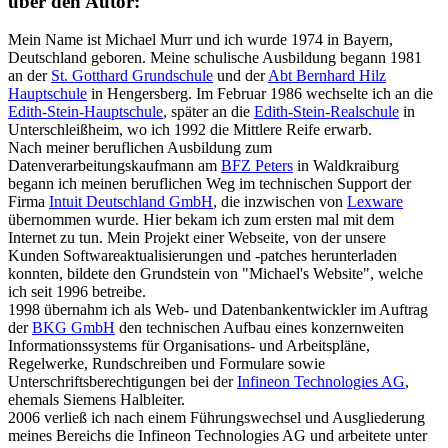
über den Autor:
Mein Name ist Michael Murr und ich wurde 1974 in Bayern,
Deutschland geboren. Meine schulische Ausbildung begann 1981
an der
St. Gotthard Grundschule
und der
Abt Bernhard Hilz
Hauptschule
in Hengersberg. Im Februar 1986 wechselte ich an die
Edith-Stein-Hauptschule
, später an die
Edith-Stein-Realschule
in
Unterschleißheim, wo ich 1992 die Mittlere Reife erwarb.
Nach meiner beruflichen Ausbildung zum
Datenverarbeitungskaufmann am
BFZ Peters
in Waldkraiburg
begann ich meinen beruflichen Weg im technischen Support der
Firma
Intuit Deutschland GmbH
, die inzwischen von
Lexware
übernommen wurde. Hier bekam ich zum ersten mal mit dem
Internet zu tun. Mein Projekt einer Webseite, von der unsere
Kunden Softwareaktualisierungen und -patches herunterladen
konnten, bildete den Grundstein von "Michael's Website", welche
ich seit 1996 betreibe.
1998 übernahm ich als Web- und Datenbankentwickler im Auftrag
der
BKG GmbH
den technischen Aufbau eines konzernweiten
Informationssystems für Organisations- und Arbeitspläne,
Regelwerke, Rundschreiben und Formulare sowie
Unterschriftsberechtigungen bei der
Infineon Technologies AG
,
ehemals Siemens Halbleiter.
2006 verließ ich nach einem Führungswechsel und Ausgliederung
meines Bereichs die Infineon Technologies AG und arbeitete unter